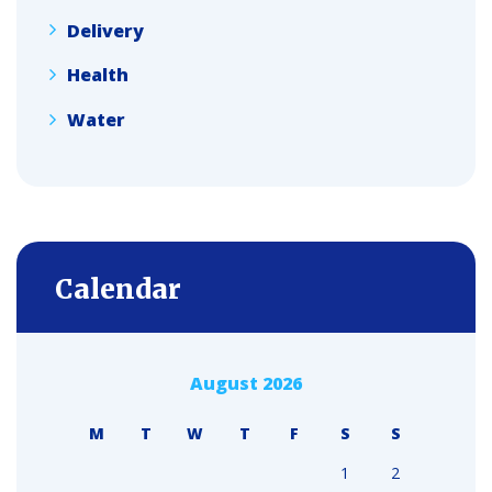
Delivery
Health
Water
Calendar
August 2026
M
T
W
T
F
S
S
1
2